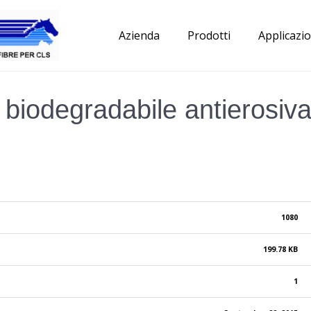
Azienda
Prodotti
Applicazio
iodegradabile antierosiv
1080
199.78 KB
1