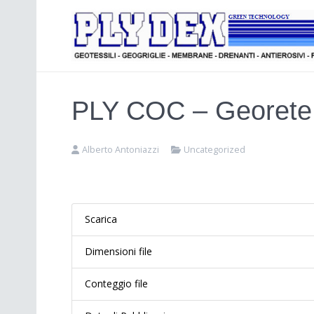
PLY COC – Georete b
Alberto Antoniazzi
Uncategorized
Scarica
Dimensioni file
Conteggio file