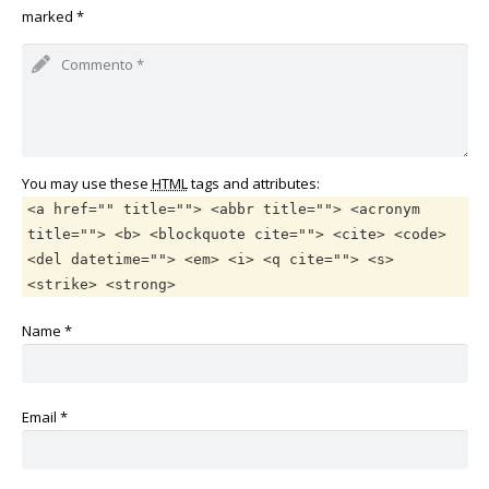
marked
*
You may use these
HTML
tags and attributes:
<a href="" title=""> <abbr title=""> <acronym
title=""> <b> <blockquote cite=""> <cite> <code>
<del datetime=""> <em> <i> <q cite=""> <s>
<strike> <strong>
Name
*
Email
*