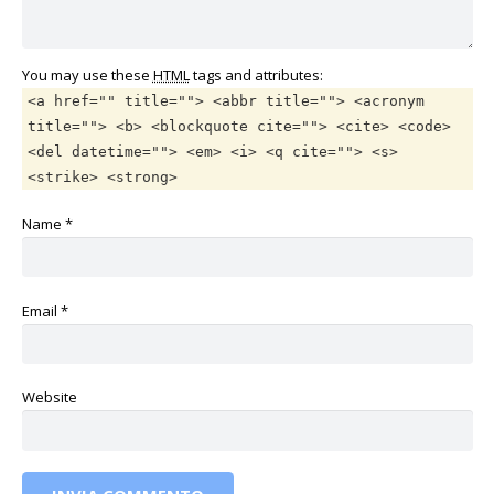
You may use these
HTML
tags and attributes:
<a href="" title=""> <abbr title=""> <acronym
title=""> <b> <blockquote cite=""> <cite> <code>
<del datetime=""> <em> <i> <q cite=""> <s>
<strike> <strong>
Name
*
Email
*
Website