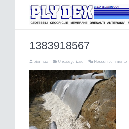
1383918567
pierinux
Uncategorized
Nessun commento