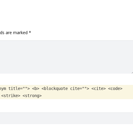
elds are marked
*
nym title=""> <b> <blockquote cite=""> <cite> <code>
 <strike> <strong>