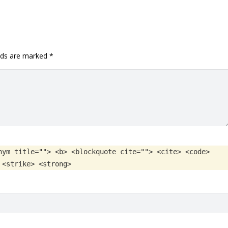
elds are marked
*
nym title=""> <b> <blockquote cite=""> <cite> <code>
 <strike> <strong>