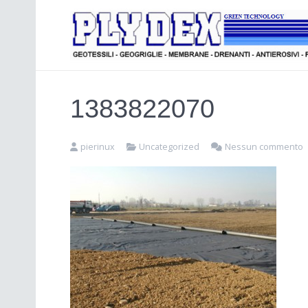
1383822070
pierinux
Uncategorized
Nessun commento